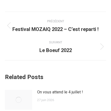
Navigation
PRÉCÉDENT
article
Article
Festival MOZAIQ 2022 – C’est reparti !
précédent
:
SUIVANT
Article
Le Boeuf 2022
suivant
:
Related Posts
On vous attend le 4 juillet !
27 juin 2026