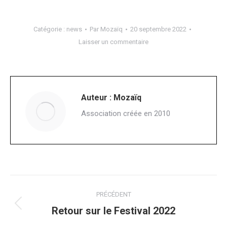
Catégorie :
news
Par
Mozaïq
20 septembre 2022
Laisser un commentaire
Auteur :
Mozaïq
Association créée en 2010
Navigation
PRÉCÉDENT
article
Article
Retour sur le Festival 2022
précédent