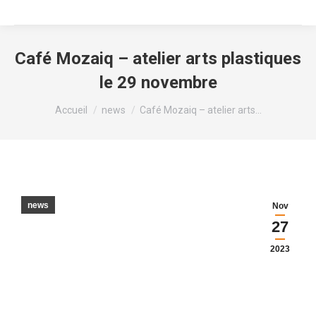
Café Mozaiq – atelier arts plastiques
le 29 novembre
Vous êtes ici :
Accueil
news
Café Mozaiq – atelier arts…
news
Nov
27
2023