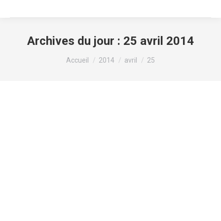
Archives du jour :
25 avril 2014
Vous êtes ici :
Accueil
2014
avril
25
Barcelone à 2 ???
Uncategorized
Par
Mozaïq
25 avril 2014
Laisser un commentaire
Nous avons reçu les billets pour la tombola, 200
tickets à vendre, c’est quand vous voulez… Premier
lot : Barcelone, un WE pour 2 grâce à Escale du