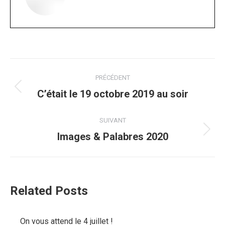
Navigation
PRÉCÉDENT
article
Article
C’était le 19 octobre 2019 au soir
précédent
:
SUIVANT
Article
Images & Palabres 2020
suivant
:
Related Posts
On vous attend le 4 juillet !