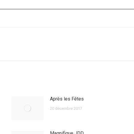
Article
suivant
:
Après les Fêtes
20 décembre 2017
Magnifique JDD