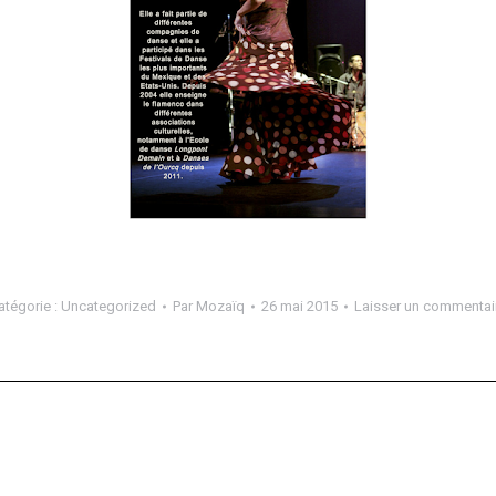
atégorie :
Uncategorized
Par
Mozaïq
26 mai 2015
Laisser un commentai