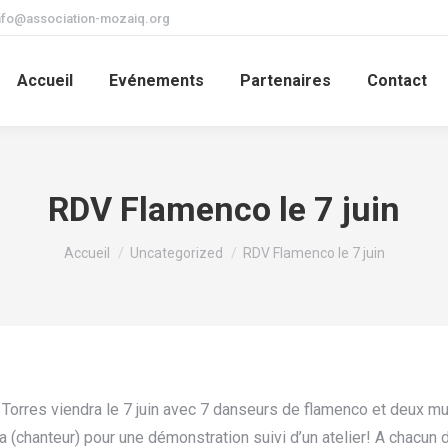
nfo@association-mozaiq.org
Accueil
Evénements
Partenaires
Contact
RDV Flamenco le 7 juin
Vous êtes ici :
Accueil
Uncategorized
RDV Flamenco le 7 juin
 Torres viendra le 7 juin avec 7 danseurs de flamenco et deux m
 (chanteur) pour une démonstration suivi d’un atelier! A chacun d