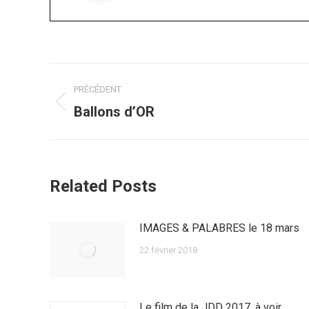
Navigation
PRÉCÉDENT
article
Article
Ballons d’OR
précédent
:
Related Posts
IMAGES & PALABRES le 18 mars
22 février 2018
Le film de la JDD 2017, à voir