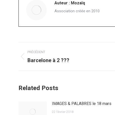
Auteur :
Mozaïq
Association créée en 2010
Navigation
PRÉCÉDENT
article
Article
Barcelone à 2 ???
précédent
:
Related Posts
IMAGES & PALABRES le 18 mars
22 février 2018