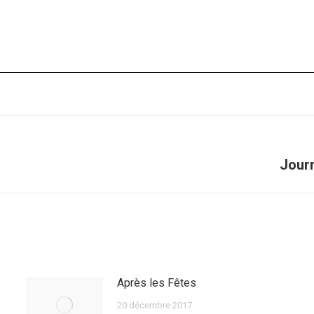
Article
Journ
suivant
:
Après les Fêtes
20 décembre 2017