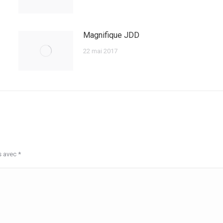
Magnifique JDD
22 mai 2017
s avec
*