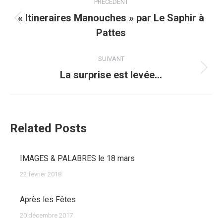
PRÉCÉDENT
article
« Itineraires Manouches » par Le Saphir à
Article
Pattes
précédent
:
SUIVANT
Article
La surprise est levée…
suivant
:
Related Posts
IMAGES & PALABRES le 18 mars
22 février 2018
Après les Fêtes
20 décembre 2017