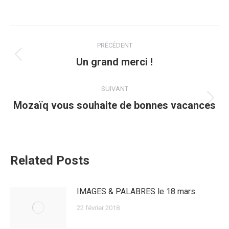
Navigation
PRÉCÉDENT
article
Article
Un grand merci !
précédent
:
SUIVANT
Article
Mozaïq vous souhaite de bonnes vacances
suivant
:
Related Posts
IMAGES & PALABRES le 18 mars
22 février 2018