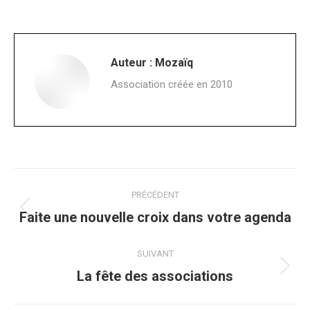
Auteur :
Mozaïq
Association créée en 2010
Navigation
PRÉCÉDENT
article
Article
Faite une nouvelle croix dans votre agenda
précédent
:
SUIVANT
Article
La fête des associations
suivant