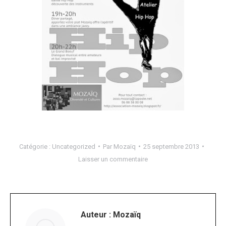
Catégorie :
Uncategorized
Par
Mozaïq
25 septembre 2013
Laisser un commentaire
Auteur :
Mozaïq