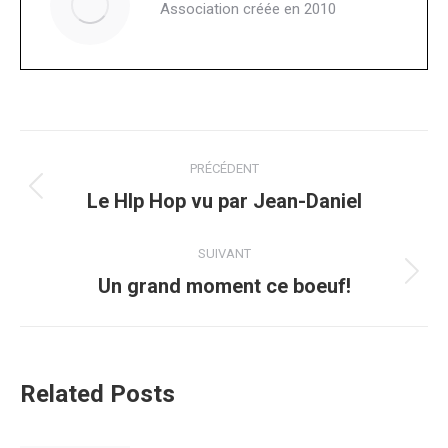
Association créée en 2010
Navigation
PRÉCÉDENT
article
Article
Le HIp Hop vu par Jean-Daniel
précédent
:
SUIVANT
Article
Un grand moment ce boeuf!
suivant
:
Related Posts