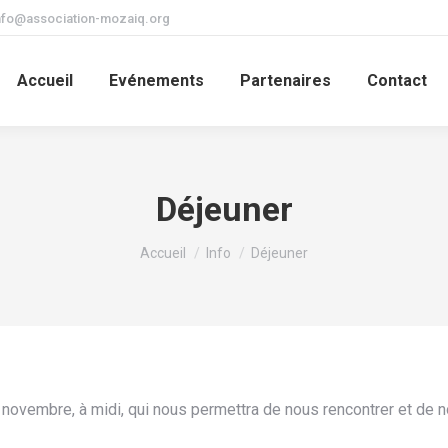
nfo@association-mozaiq.org
Accueil
Evénements
Partenaires
Contact
Déjeuner
Vous êtes ici :
Accueil
Info
Déjeuner
ovembre, à midi, qui nous permettra de nous rencontrer et de nous