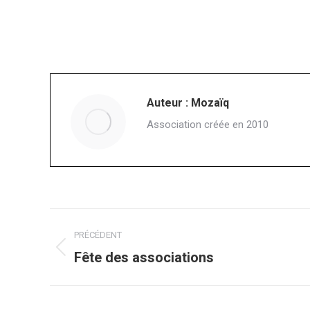
Auteur :
Mozaïq
Association créée en 2010
Navigation
PRÉCÉDENT
article
Article
Fête des associations
précédent
: