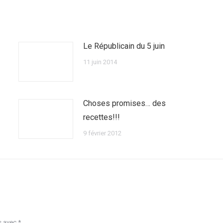
Le Républicain du 5 juin
11 juin 2014
Choses promises… des
recettes!!!
9 février 2012
s avec
*