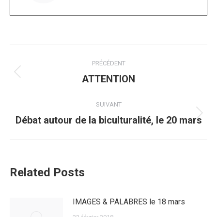
Navigation
PRÉCÉDENT
article
Article
ATTENTION
précédent
:
SUIVANT
Article
Débat autour de la biculturalité, le 20 mars
suivant
:
Related Posts
IMAGES & PALABRES le 18 mars