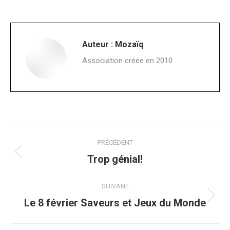
Auteur :
Mozaïq
Association créée en 2010
Navigation
PRÉCÉDENT
article
Article
Trop génial!
précédent
:
SUIVANT
Article
Le 8 février Saveurs et Jeux du Monde
suivant