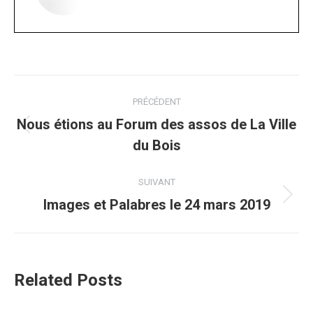
Navigation
PRÉCÉDENT
article
Nous étions au Forum des assos de La Ville
Article
du Bois
précédent
:
SUIVANT
Article
Images et Palabres le 24 mars 2019
suivant
:
Related Posts