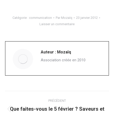
Catégorie :
communication
Par
Mozaïq
23 janvier 2012
Laisser un commentaire
Auteur :
Mozaïq
Association créée en 2010
Navigation
PRÉCÉDENT
article
Que faites-vous le 5 février ? Saveurs et
Article