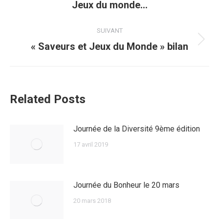
Jeux du monde…
précédent
:
SUIVANT
Article
« Saveurs et Jeux du Monde » bilan
suivant
:
Related Posts
Journée de la Diversité 9ème édition
17 avril 2019
Journée du Bonheur le 20 mars
20 mars 2018