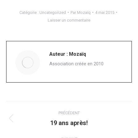
Catégorie :
Uncategorized
Par
Mozaïq
4 mai 2015
Laisser un commentaire
Auteur :
Mozaïq
Association créée en 2010
Navigation
PRÉCÉDENT
article
Article
19 ans après!
précédent