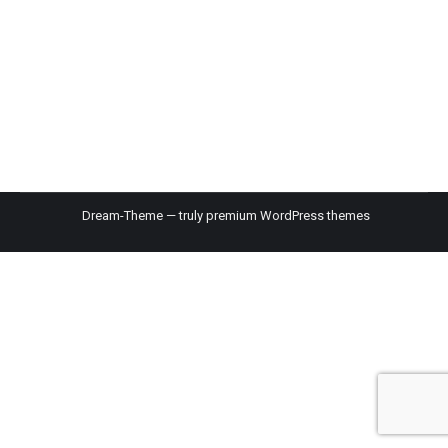
ceux qui ont passé un bon réveillon, une petite
pensée pour ceux que la solitude a pesé. Nous
vous souhaitons tous nos vœux de santé, de
bonheur, de diversité…
Dream-Theme — truly
premium WordPress themes