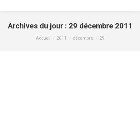
Archives du jour :
29 décembre 2011
Vous êtes ici :
Accueil
2011
décembre
29
Bonnes fêtes
Info
,
news
Par
Mozaïq
29 décembre 2011
Laisser un commentaire
L’idéal pour se souhaiter de bonnes fêtes, le 29
décembre. Nous ne sommes pas encore en 2012
mais presque, Noël est passé et tant mieux pour